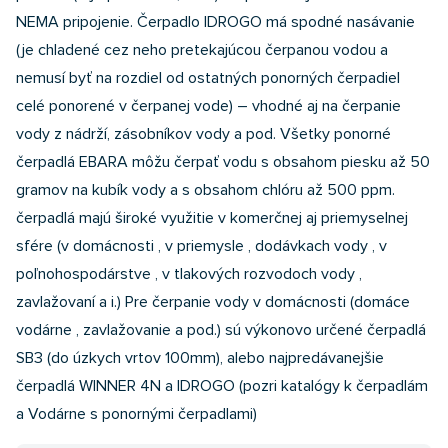
NEMA pripojenie. Čerpadlo IDROGO má spodné nasávanie
(je chladené cez neho pretekajúcou čerpanou vodou a
nemusí byť na rozdiel od ostatných ponorných čerpadiel
celé ponorené v čerpanej vode) – vhodné aj na čerpanie
vody z nádrží, zásobníkov vody a pod. Všetky ponorné
čerpadlá EBARA môžu čerpať vodu s obsahom piesku až 50
gramov na kubík vody a s obsahom chlóru až 500 ppm.
čerpadlá majú široké využitie v komerčnej aj priemyselnej
sfére (v domácnosti , v priemysle , dodávkach vody , v
poľnohospodárstve , v tlakových rozvodoch vody ,
zavlažovaní a i.) Pre čerpanie vody v domácnosti (domáce
vodárne , zavlažovanie a pod.) sú výkonovo určené čerpadlá
SB3 (do úzkych vrtov 100mm), alebo najpredávanejšie
čerpadlá WINNER 4N a IDROGO (pozri katalógy k čerpadlám
a Vodárne s ponornými čerpadlami)