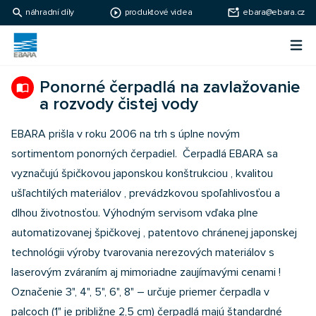
search
play_circle_outline
mark_email_unread
náhradní díly
produktové videa
ebara@ebara.cz
Ebara Česko
Otv
Ebara - japonské čerpadlá
Ponorné čerpadlá na zavlažovanie
import_contacts
a rozvody čistej vody
EBARA prišla v roku 2006 na trh s úplne novým
sortimentom ponorných čerpadiel. Čerpadlá EBARA sa
vyznačujú špičkovou japonskou konštrukciou , kvalitou
ušľachtilých materiálov , prevádzkovou spoľahlivosťou a
dlhou životnosťou. Výhodným servisom vďaka plne
automatizovanej špičkovej , patentovo chránenej japonskej
technológii výroby tvarovania nerezových materiálov s
laserovým zváraním aj mimoriadne zaujímavými cenami !
Označenie 3", 4", 5", 6", 8" – určuje priemer čerpadla v
palcoch (1" je približne 2,5 cm) čerpadlá majú štandardné