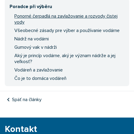
Poradce při výběru
Ponorné čerpadlá na zavlažovanie a rozvody čistej
vody
Všeobecné zásady pre výber a používanie vodárne
Nádrž na vodárni
Gumový vak v nádrži
Aký je princíp vodárne, aký je význam nádrže a jej
veľkosť?
Vodáreň a zavlažovanie
Čo je to domáca vodáreň
chevron_left
Späť na články
Kontakt