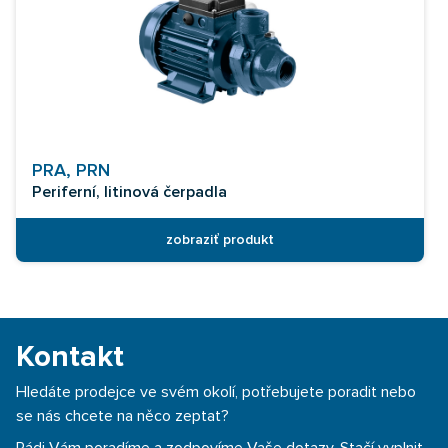
PRA, PRN
Periferní, litinová čerpadla
zobraziť produkt
Kontakt
Hledáte prodejce ve svém okolí, potřebujete poradit nebo
se nás chcete na něco zeptat?