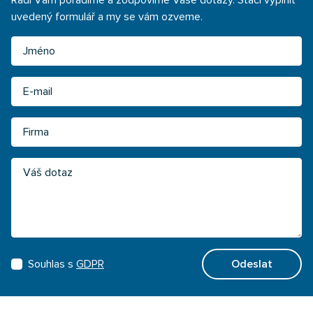
Rádi Vám poradíme a zodpovíme Vaše dotazy. Stačí vyplnit
uvedený formulář a my se vám ozveme.
Jméno
Email
Firma
Váš dotaz
Souhlas s
GDPR
Odeslat