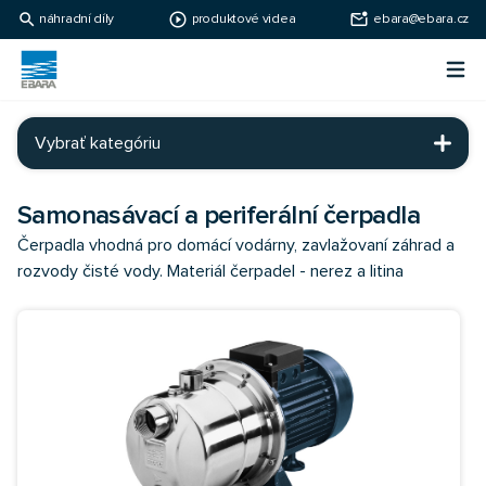
search
play_circle_outline
mark_email_unread
náhradní díly
produktové videa
ebara@ebara.cz
Ebara Česko
Otv
Ebara - japonské čerpadlá
Vybrať kategóriu
Samonasávací a periferální čerpadla
Čerpadla vhodná pro domácí vodárny, zavlažovaní záhrad a
rozvody čisté vody. Materiál čerpadel - nerez a litina