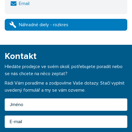
Email
build
Náhradné diely - rozkres
Kontakt
Hledáte prodejce ve svém okolí, potřebujete poradit nebo
se nás chcete na něco zeptat?
Rádi Vám poradíme a zodpovíme Vaše dotazy. Stačí vyplnit
uvedený formulář a my se vám ozveme.
Jméno
Email