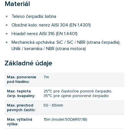
Materiál
Teleso čerpadla: liatina
Obežné kolo: nerez AISI 304 (EN 1.4301)
Hriadeľ nerez AISI 316 (EN 1.4401)
Mechanická upchávka: SiC / SiC / NBR (strana čerpadla),
Uhlík / keramika / NBR (strana motora)
Základné údaje
Max. ponorenie
7m
pod hladinu:
Max. teplota
25°C pre čiastočne ponoré čerpadlo,
čerp. kvapaliny:
35°C pre úplne ponorené čerpadlo
Max. priechod
50 - 65mm
pevných častíc:
Max. výtlačná
15m (model:50DAR51.1B)
výška: