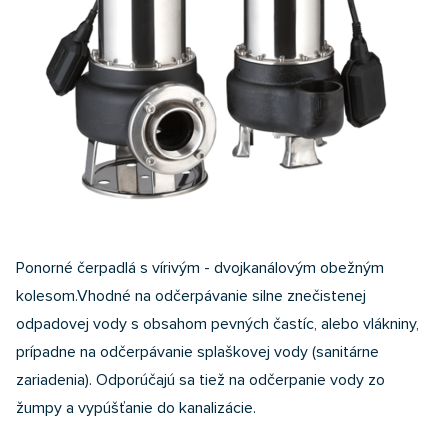
Ponorné čerpadlá s vírivým - dvojkanálovým obežným
kolesom.Vhodné na odčerpávanie silne znečistenej
odpadovej vody s obsahom pevných častíc, alebo vlákniny,
prípadne na odčerpávanie splaškovej vody (sanitárne
zariadenia). Odporúčajú sa tiež na odčerpanie vody zo
žumpy a vypúšťanie do kanalizácie.