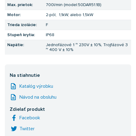
Max. prietok:
700l/min (model:50DAR51.1B)
Motor:
2-pól, 1,1kW, alebo 1,5kW
Trieda izolácie:
F
Stupeň krytia:
IP68
Napätie:
Jednofázové 1 ~ 230V ± 10%, Trojfázové 3
~ 400 V ± 10%
Na stiahnutie
description
Katalóg výrobku
description
Návod na obsluhu
Zdielať produkt
Facebook
Twitter