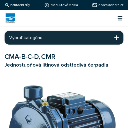
search
play_circle_outline
mark_email_unread
náhradní díly
produktové videa
ebara@ebara.cz
Ebara Česko
Otv
Ebara - japonské čerpadlá
Vybrať kategóriu
CMA-B-C-D, CMR
Jednostupňová litinová odstředivá čerpadla