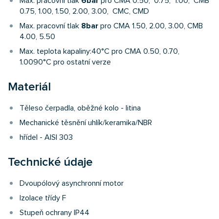
Max. pracovní tlak
6bar
pro CMA 0.50, 0.75, 1.00, CMB
0.75, 1.00, 1.50, 2.00, 3.00, CMC, CMD
Max. pracovní tlak
8bar
pro CMA 1.50, 2.00, 3.00, CMB
4.00, 5.50
Max. teplota kapaliny:40°C pro CMA 0.50, 0.70,
1.0090°C pro ostatní verze
Materiál
Těleso čerpadla, oběžné kolo - litina
Mechanické těsnění uhlík/keramika/NBR
hřídel - AISI 303
Technické údaje
Dvoupólový asynchronní motor
Izolace třídy F
Stupeň ochrany IP44