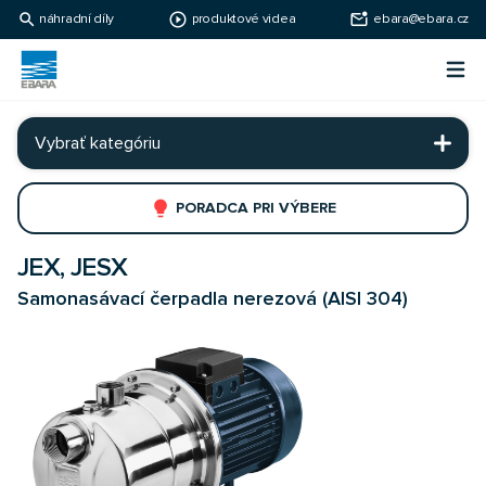
search
play_circle_outline
mark_email_unread
náhradní díly
produktové videa
ebara@ebara.cz
Ebara Česko
Otv
Ebara - japonské čerpadlá
Vybrať kategóriu
lightbulb
PORADCA PRI VÝBERE
JEX, JESX
Samonasávací čerpadla nerezová (AISI 304)