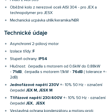
Oběžné kolo z nerezové oceli AISI 304 - pro JEX a
technopolymer pro JESX
Mechanická ucpávka uhlík/keramika/NBR
Technické údaje
Asynchronní 2-pólový motor
Izolace třídy:
F
Stupeň ochrany:
IP54
Hlučnost: čerpadla s motorem od 0,6kW do 0,88kW
-
71dB
, čerpadla s motorem 1,1kW -
76dB
( tolerance +-
2dB)
Jednofázové napětí 230V
+- 10% 50 Hz - označení
čerpadel
JEX M
,
JESX M
Třífázové napětí 230/400V
+- 10% 50 Hz - označení
čerpadel
JEX, JESX
Vestavěná ochrana kondenzátoru a motoru proti