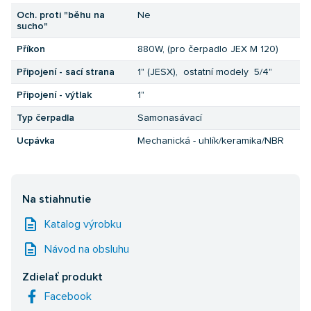
Och. proti "běhu na
Ne
sucho"
Příkon
880W, (pro čerpadlo JEX M 120)
Připojení - sací strana
1" (JESX), ostatní modely 5/4"
Připojení - výtlak
1"
Typ čerpadla
Samonasávací
Ucpávka
Mechanická - uhlík/keramika/NBR
Na stiahnutie
description
Katalog výrobku
description
Návod na obsluhu
Zdielať produkt
Facebook