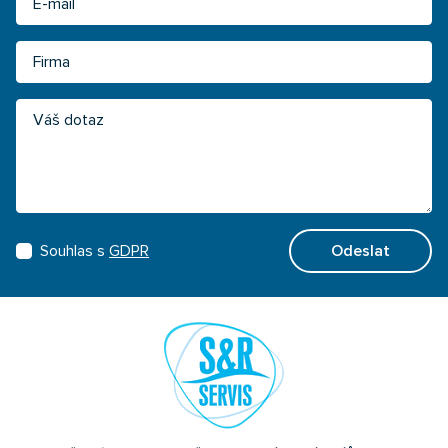
Firma
Váš dotaz
Souhlas s
GDPR
Odeslat