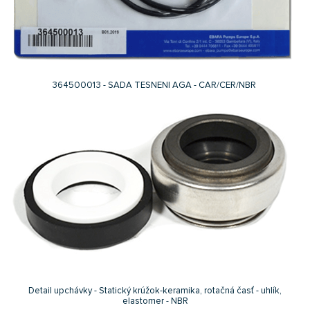
364500013 - SADA TESNENI AGA - CAR/CER/NBR
Detail upchávky - Statický krúžok-keramika, rotačná časť - uhlík,
elastomer - NBR