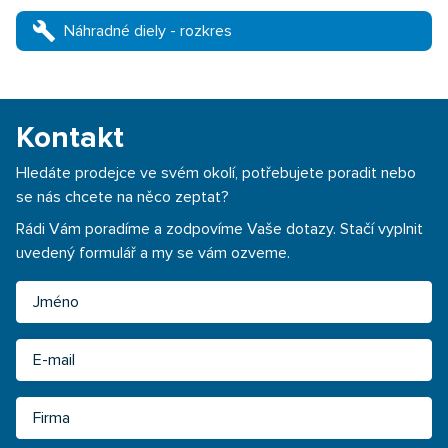
build
Náhradné diely - rozkres
Kontakt
Hledáte prodejce ve svém okolí, potřebujete poradit nebo
se nás chcete na něco zeptat?
Rádi Vám poradíme a zodpovíme Vaše dotazy. Stačí vyplnit
uvedený formulář a my se vám ozveme.
Jméno
Email
Firma