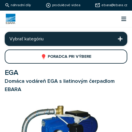
search
play_circle_outline
mark_email_unread
náhradní díly
produktové videa
ebara@ebara.cz
Ebara Česko
Otv
Ebara - japonské čerpadlá
Vybrať kategóriu
lightbulb
PORADCA PRI VÝBERE
EGA
Domáca vodáreň EGA s liatinovým čerpadlom
EBARA