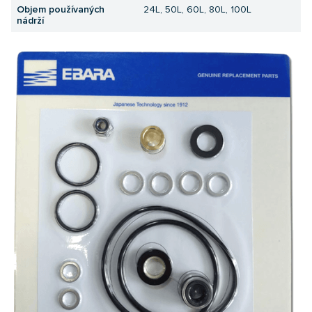
Objem používaných
24L, 50L, 60L, 80L, 100L
nádrží