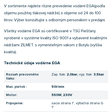
V sortimente nájdete rôzne prevedenie vodární EGA(podľa
objemu použitej tlakovej nádrže) o objeme od 24 do 100
litrov. Výber konzultujte s odborným personálom v predajni.
Všetky vodárne EGA sú certifikované v TSÚ Piešťany,
vyrobené v systéme kvality ISO 9001 a vybavené kvalitnými
nádržami ZILMET, s vymeniteľným vakom z Butylu (vyššia
kvalita).
Technické údaje vodárne EGA
Rozsah precovného
Zap. tlak:
2,0bar,
vyp. tlak:
3,5bar
tlaku:
Max. pietok :
50l/min
Motor:
550W, 230V
Pripojenie:
sacia strana 1", výtlačná strana G
1"